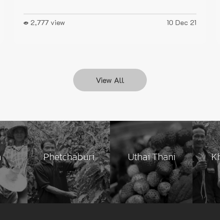
2,777 view
10 Dec 21
View All
n
Phetchaburi
Uthai Thani
K