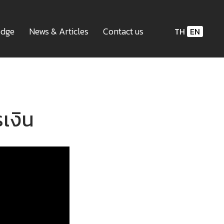
edge
News & Articles
Contact us
TH
EN
เงิน