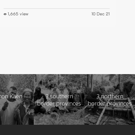
1,665 view
10 Dec 21
hon Kaen
3 southern
3 northern
border provinces
border provinces