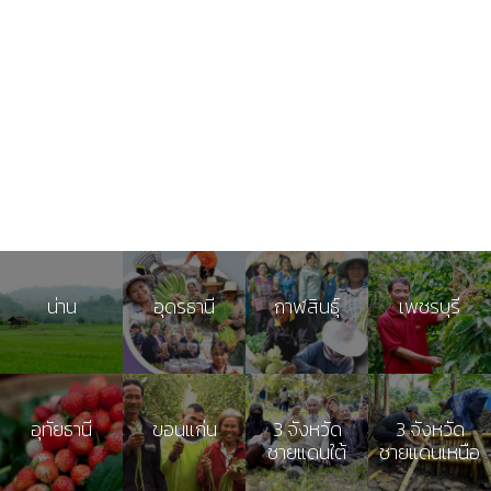
น่าน
อุดรธานี
กาฬสินธุ์
เพชรบุรี
อุทัยธานี
ขอนแก่น
3 จังหวัด
3 จังหวัด
ชายแดนใต้
ชายแดนเหนือ