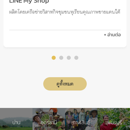
LINE My Shop
ผลิตโดยเครือข่ายวิสาหกิจชุมชนทุเรียนคุณภาพชายแดนใต้
+ อ่านต่อ
ดูทั้งหมด
น่าน
อุดรธานี
กาฬสินธุ์
เพชรบุรี