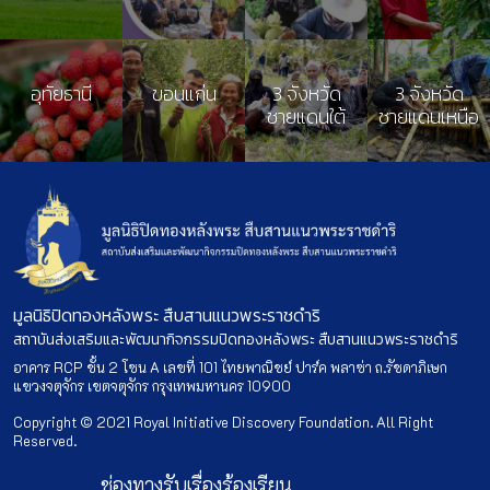
อุทัยธานี
ขอนแก่น
3 จังหวัด
3 จังหวัด
ชายแดนใต้
ชายแดนเหนือ
มูลนิธิปิดทองหลังพระ สืบสานแนวพระราชดำริ
สถาบันส่งเสริมและพัฒนากิจกรรมปิดทองหลังพระ สืบสานแนวพระราชดำริ
อาคาร RCP ชั้น 2 โซน A เลขที่ 101 ไทยพาณิชย์ ปาร์ค พลาซ่า ถ.รัชดาภิเษก
แขวงจตุจักร เขตจตุจักร กรุงเทพมหานคร 10900
Copyright © 2021 Royal Initiative Discovery Foundation. All Right
Reserved.
ช่องทางรับเรื่องร้องเรียน