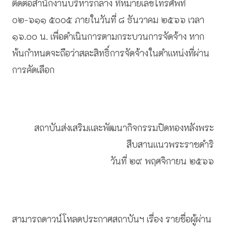
ติดต่อสำนักงานบริหารกลาง ที่หมายเลขโทรศัพท์
๐๒-๖๑๑ ๕๐๐๕ ภายในวันที่ ๘ ธันวาคม ๒๕๖๖ เวลา
๑๖.๐๐ น. เพื่อดำเนินการตามกระบวนการจัดจ้าง หาก
พ้นกำหนดจะถือว่าสละสิทธิ์การจัดจ้างในตำแหน่งที่ผ่าน
การคัดเลือก
สถาบันส่งเสริมและพัฒนากิจกรรมปิดทองหลังพระ
สืบสานแนวพระราชดำริ
วันที่ ๒๙ พฤศจิกายน ๒๕๖๖
สามารถดาวน์โหลดประกาศสถาบันฯ เรื่อง รายชื่อผู้ผ่าน