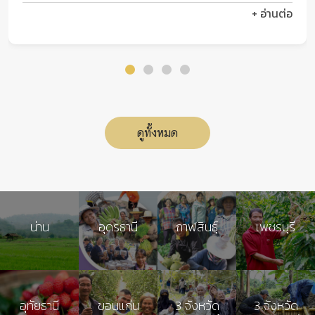
+ อ่านต่อ
ดูทั้งหมด
น่าน
อุดรธานี
กาฬสินธุ์
เพชรบุรี
อุทัยธานี
ขอนแก่น
3 จังหวัด
3 จังหวัด